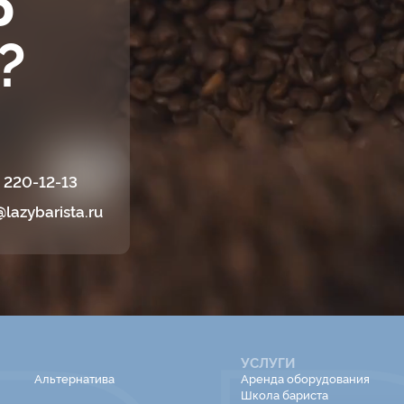
?
) 220-12-13
@lazybarista.ru
УСЛУГИ
Альтернатива
Аренда оборудования
Школа бариста