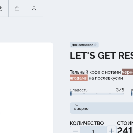
Для эспрессо
LET'S GET RE
Тельный кофе с нотами
черн
ягодами
на послевкусии
3/5
Сладость
К
в зерне
КОЛИЧЕСТВО
СТОИ
241