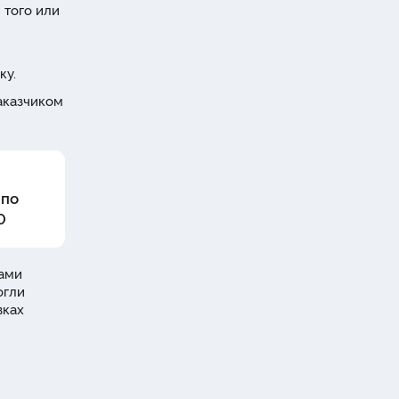
 того или
ку.
аказчиком
 по
0
Вами
огли
вках