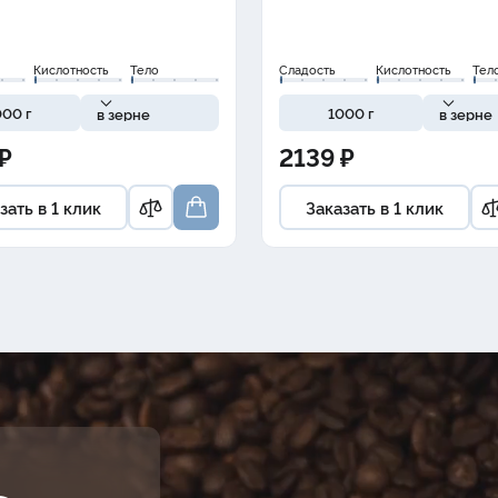
Кислотность
Тело
Сладость
Кислотность
Тел
000 г
1000 г
в зерне
в зерне
₽
2139 ₽
зать в 1 клик
Заказать в 1 клик
Ь