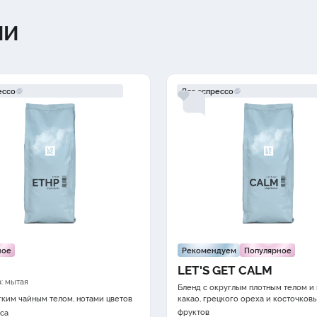
ИИ
ессо
Для эспрессо
ное
Рекомендуем
Популярное
LET'S GET CALM
: мытая
Бленд с округлым плотным телом и
ёгким
чайным телом
,
нотами цветов
какао
,
грецкого ореха
и косточков
фруктов
са