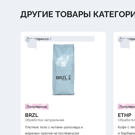
ДРУГИЕ ТОВАРЫ КАТЕГОР
Для эспрессо
Для эспр
Популярное
Популяр
BRZL
ETHP
Обработка: натуральная
Обработка
Плотное тело с нотами
шоколада
и
Кофе c л
жареных орехов
на послевкусии
и
барбари