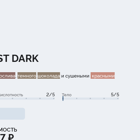
ST DARK
ослива
,
темного
шоколада
и сушеными
красными
2/5
5/5
ислотность
Тело
МОСТЬ
7 ₽