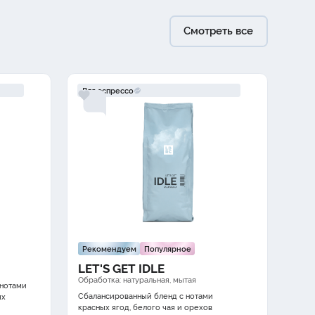
Смотреть все
Для эспрессо
Для
Рекомендуем
Популярное
LE
LET'S GET IDLE
Нот
Обработка: натуральная, мытая
 нотами
и ни
Сбалансированный бленд с нотами
ых
красных ягод
,
белого чая
и
орехов