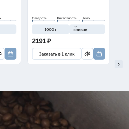
о
Сладость
Кислотность
Тело
Слад
1000 г
в зерне
2191 ₽
20
Заказать в 1 клик