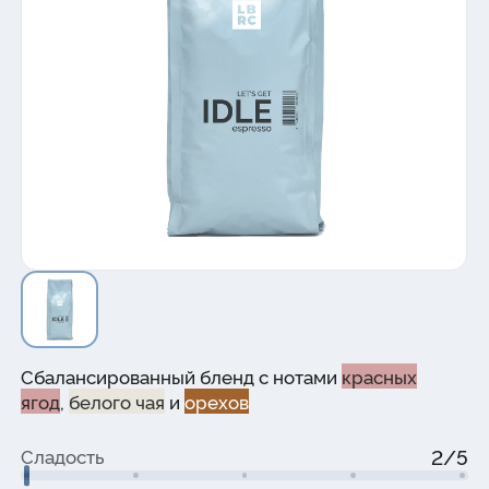
Сбалансированный бленд с нотами
красных
ягод
,
белого чая
и
орехов
2/5
Сладость