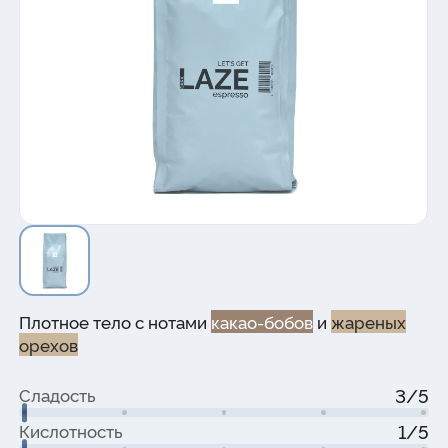
Плотное тело с нотами
какао-бобов
и
жареных
орехов
3/5
Сладость
1/5
Кислотность