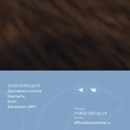
ИНФОРМАЦИЯ
Доставка и оплата
Контакты
Блог
Вакансии LBRC
Номер
+7 (812) 220-12-13
Почта
office@lazybarista.ru