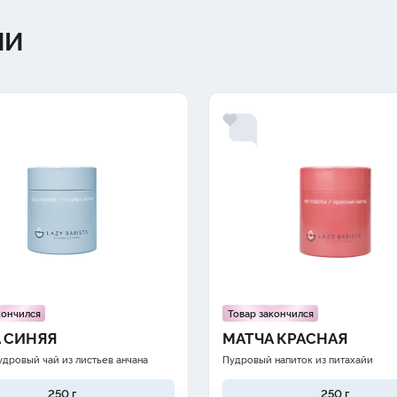
ИИ
кончился
Товар закончился
 СИНЯЯ
МАТЧА КРАСНАЯ
удровый чай из листьев анчана
Пудровый напиток из питахайи
250 г
250 г