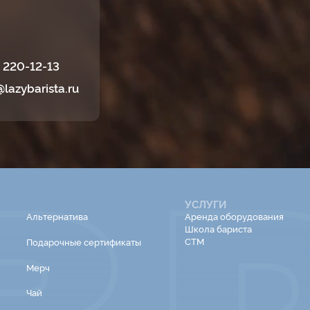
) 220-12-13
@lazybarista.ru
УСЛУГИ
Альтернатива
Аренда оборудования
Школа бариста
СТМ
Подарочные сертификаты
Мерч
Чай