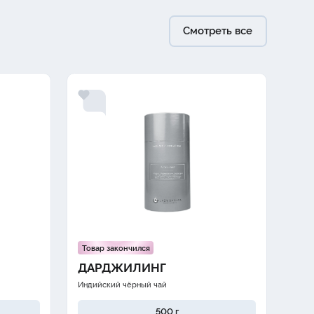
Смотреть все
Товар закончился
Тов
ДАРДЖИЛИНГ
АС
Индийский чёрный чай
Ингд
500 г