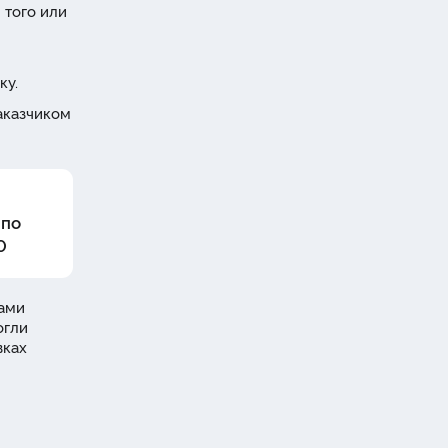
 того или
ку.
аказчиком
 по
0
Вами
огли
вках