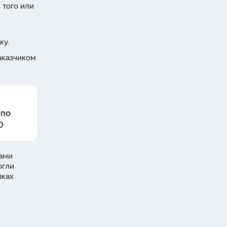
 того или
ку.
аказчиком
 по
0
Вами
огли
вках