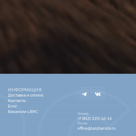
ИНФОРМАЦИЯ
Доставка и оплата
Контакты
Блог
Вакансии LBRC
Номер
+7 (812) 220-12-13
Почта
office@lazybarista.ru