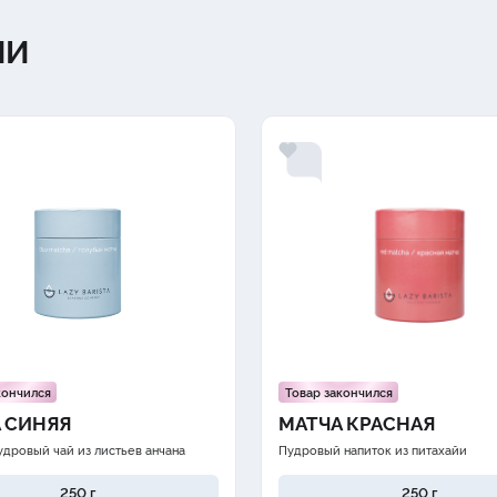
ИИ
кончился
Товар закончился
 СИНЯЯ
МАТЧА КРАСНАЯ
удровый чай из листьев анчана
Пудровый напиток из питахайи
250 г
250 г