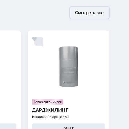
Смотреть все
Товар закончился
Тов
ДАРДЖИЛИНГ
АС
Индийский чёрный чай
Ингд
500 г