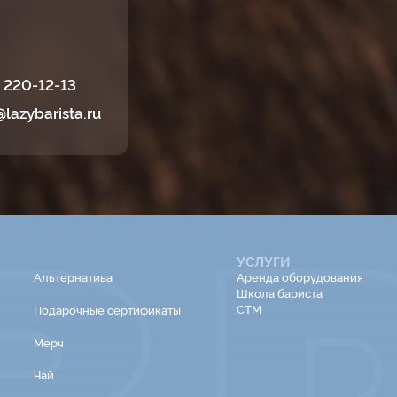
) 220-12-13
@lazybarista.ru
УСЛУГИ
Альтернатива
Аренда оборудования
Школа бариста
СТМ
Подарочные сертификаты
Мерч
Чай