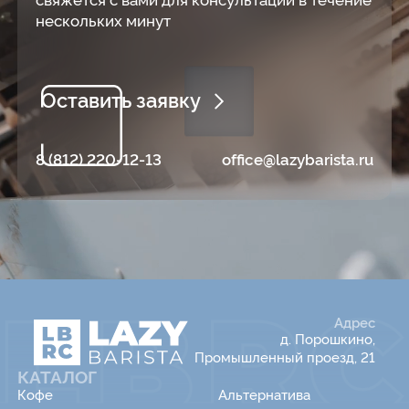
нескольких минут
Оставить заявку
8 (812) 220-12-13
office@lazybarista.ru
Адрес
д. Порошкино,
Промышленный проезд, 21
КАТАЛОГ
Кофе
Альтернатива