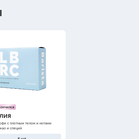
Ы
кончился
ИЛИЯ
офе с плотным телом и нотами
акао
и
специй
5 шт