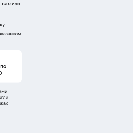
 того или
ку.
аказчиком
 по
0
Вами
огли
вках