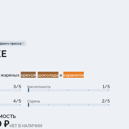
 френч-пресса
КЕ
и жареных
орехов
,
шоколада
и
карамели
3/5
1/5
Кислотность
4/5
2/5
Горечь
МОСТЬ
 ₽
НЕТ В НАЛИЧИИ