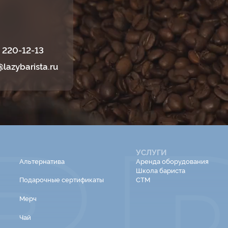
) 220-12-13
@lazybarista.ru
УСЛУГИ
Альтернатива
Аренда оборудования
Школа бариста
СТМ
Подарочные сертификаты
Мерч
Чай