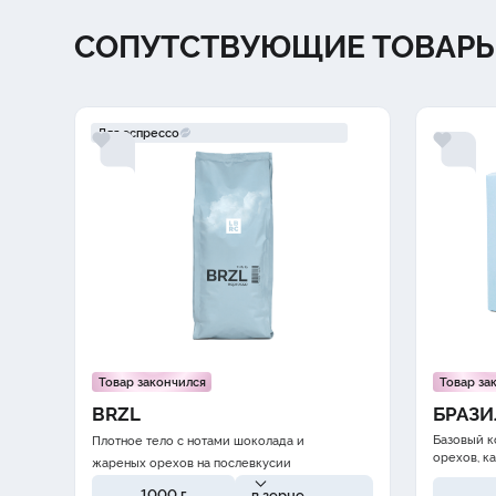
СОПУТСТВУЮЩИЕ ТОВАР
Для эспрессо
Товар закончился
Товар за
BRZL
БРАЗ
Базовый к
Плотное тело с нотами
шоколада
и
орехов
,
к
жареных орехов
на послевкусии
1000 г
в зерне