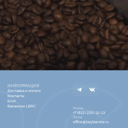
ИНФОРМАЦИЯ
Доставка и оплата
Контакты
Блог
Вакансии LBRC
Номер
+7 (812) 220-12-13
Почта
office@lazybarista.ru