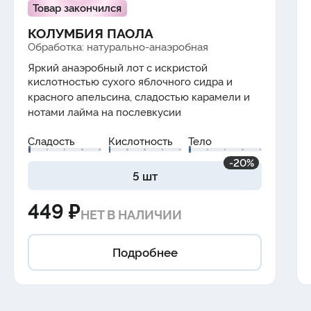
Товар закончился
КОЛУМБИЯ ПАОЛА
Обработка: натурально-анаэробная
Яркий анаэробный лот с искристой
кислотностью
сухого
яблочного
сидра
и
красного
апельсина
, сладостью
карамели
и
нотами
лайма
на послевкусии
Сладость
Кислотность
Тело
-20%
5 шт
449 ₽
НЕТ В НАЛИЧИИ
Подробнее